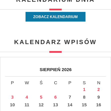
ZOBACZ KALENDARIUM
KALENDARZ WPISÓW
SIERPIEŃ 2026
P
W
Ś
C
P
S
N
1
2
3
4
5
6
7
8
9
10
11
12
13
14
15
16