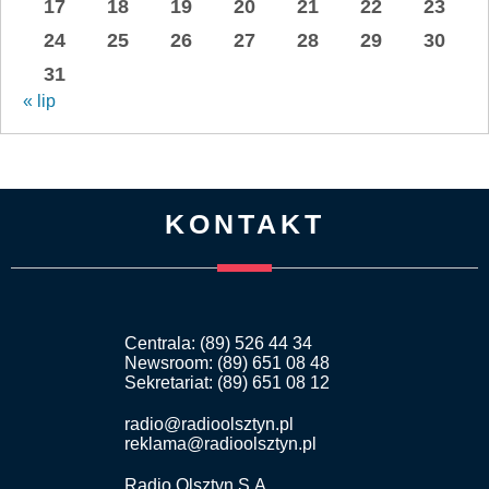
17
18
19
20
21
22
23
24
25
26
27
28
29
30
31
« lip
KONTAKT
Centrala: (89) 526 44 34
Newsroom: (89) 651 08 48
Sekretariat: (89) 651 08 12
radio@radioolsztyn.pl
reklama@radioolsztyn.pl
Radio Olsztyn S.A.