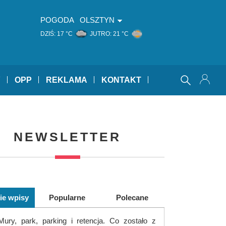
POGODA
OLSZTYN
DZIŚ:
17 °C
JUTRO:
21 °C
Y
OPP
REKLAMA
KONTAKT
NEWSLETTER
ie wpisy
Popularne
Polecane
Mury, park, parking i retencja. Co zostało z