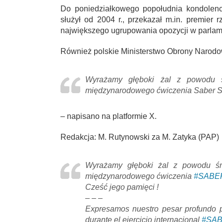
Do poniedziałkowego popołudnia kondolencje
służył od 2004 r., przekazał m.in. premier 
największego ugrupowania opozycji w parlame
Również polskie Ministerstwo Obrony Narodow
Wyrażamy głęboki żal z powodu śm
międzynarodowego ćwiczenia Saber Str
– napisano na platformie X.
Redakcja: M. Rutynowski za M. Zatyka (PAP)
Wyrażamy głęboki żal z powodu śm
międzynarodowego ćwiczenia
#SABE
Cześć jego pamięci !
– – –
Expresamos nuestro pesar profundo po
durante el ejercicio internacional
#SA