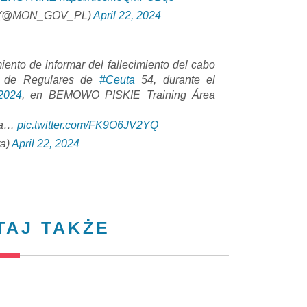
(@MON_GOV_PL)
April 22, 2024
iento de informar del fallecimiento del cabo
po de Regulares de
#Ceuta
54, durante el
2024
, en BEMOWO PISKIE Training Área
 la…
pic.twitter.com/FK9O6JV2YQ
ra)
April 22, 2024
TAJ TAKŻE