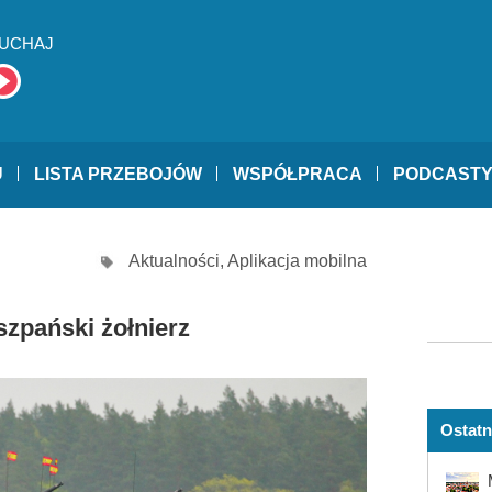
UCHAJ
U
LISTA PRZEBOJÓW
WSPÓŁPRACA
PODCAST
Aktualności
,
Aplikacja mobilna
szpański żołnierz
Ostatn