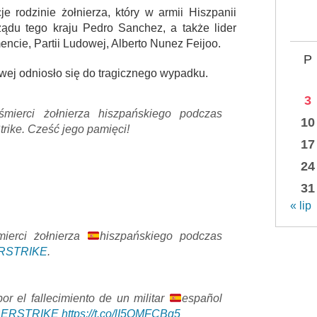
 rodzinie żołnierza, który w armii Hiszpanii
rządu tego kraju Pedro Sanchez, a także lider
ncie, Partii Ludowej, Alberto Nunez Feijoo.
P
ej odniosło się do tragicznego wypadku.
3
ierci żołnierza hiszpańskiego podczas
10
ike. Cześć jego pamięci!
17
24
31
« lip
ierci żołnierza
hiszpańskiego podczas
RSTRIKE
.
r el fallecimiento de un militar
español
BERSTRIKE
https://t.co/lI5QMFCBq5