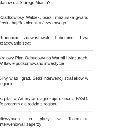
planów dla Starego Miasta?
Rzadkowłosy Waldek, osioł i mazurska gwara.
Posłuchaj Bezbłędnika Językowego
Gradobicie zdewastowało Lubomino. Trwa
szacowanie strat
Krajowy Plan Odbudowy na Warmii i Mazurach.
W Iławie podsumowano inwestycje
Silny wiatr i grad. Setki interwencji strażaków w
regionie
Szpital w Ameryce diagnozuje dzieci z FASD.
To program dla rodzin z regionu
Niewybuch na plaży w Tolkmicku.
Interweniowali saperzy