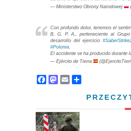
— Ministerstwo Obrony Narodowej
Con profundo dolor, tenemos el sentim
B. G. P. A., perteneciente al Gru
desarrollo del ejercicio
#SaberStrike
#Polonia
.
El accidente se ha producido durante
— Ejército de Tierra
(@EjercitoTier
Facebook
Mastodon
Email
Share
PRZECZY