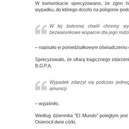
W komunikacie sprecyzowano, że zgon hisz
wypadku, do którego doszło na poligonie po
W tej bolesnej chwili chcemy wyr
bezwarunkowe wsparcie dla jego rodz
– napisało w poniedziałkowym oświadczeniu 
Sprecyzowało, że ofiarą tragicznego zdarzeni
B.G.P.A.
Wypadek zdarzył się podczas jedneg
amunicji
– wyjaśniło.
Według dziennika “El Mundo” poległym jest 4
Osierocił dwie córki.