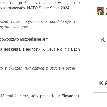
pańskiego żołnierza nastąpił w rezultacie
dczas manewrów NATO Saber Strike 2024.
azić nasze najszczersze kondolencje i
iny oraz kolegów
K
dowództwo hiszpańskiej armii.
a jest kapral z jednostki w Ceucie o inicjałach
o z ćwiczeń taktycznych z użyciem ostrej
K
3-letni żołnierz, który pochodził z Ekwadoru.