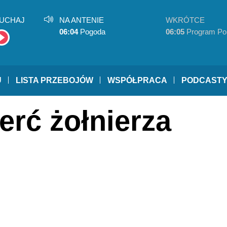
UCHAJ
NA ANTENIE
WKRÓTCE
06:04
Pogoda
06:05
Program Po
U
LISTA PRZEBOJÓW
WSPÓŁPRACA
PODCAST
erć żołnierza