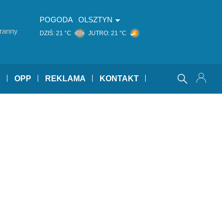
POGODA
OLSZTYN
ranny
DZIŚ:
21 °C
JUTRO:
21 °C
Y
OPP
REKLAMA
KONTAKT