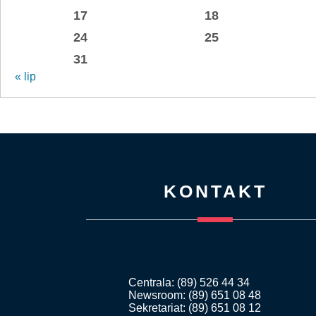
17
18
24
25
31
« lip
KONTAKT
Centrala: (89) 526 44 34
Newsroom: (89) 651 08 48
Sekretariat: (89) 651 08 12