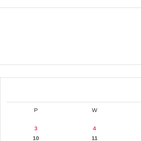
P
W
3
4
10
11