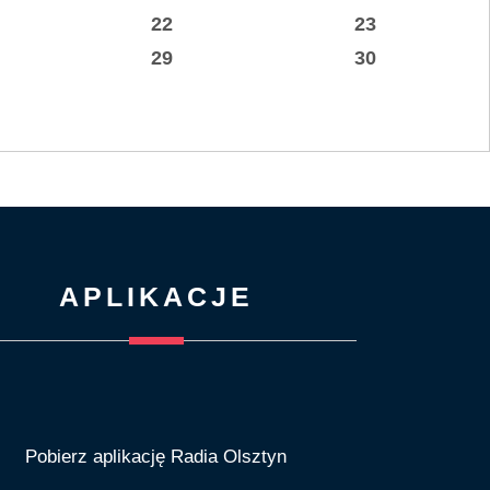
22
23
29
30
APLIKACJE
Pobierz aplikację Radia Olsztyn