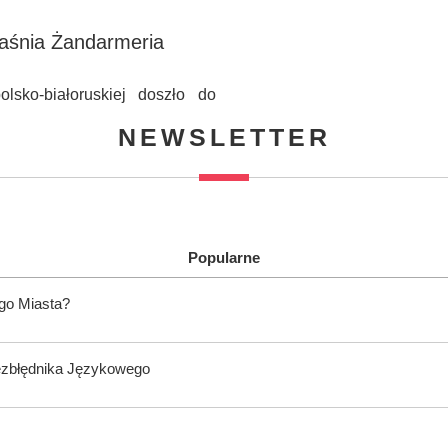
jaśnia Żandarmeria
lsko-białoruskiej doszło do
NEWSLETTER
Popularne
ego Miasta?
ezbłędnika Językowego