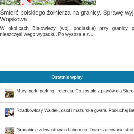
Śmierć polskiego żołnierza na granicy. Sprawę wy
Wojskowa
W okolicach Białowieży (woj. podlaskie) przy granicy po
nieszczęśliwego wypadku. Po wystrzale z…
Ostatnie wpisy
Mury, park, parking i retencja. Co zostało z planów dla Star
Rzadkowłosy Waldek, osioł i mazurska gwara. Posłuchaj B
Gradobicie zdewastowało Lubomino. Trwa szacowanie strat