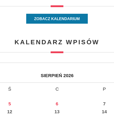
ZOBACZ KALENDARIUM
KALENDARZ WPISÓW
SIERPIEŃ 2026
Ś
C
P
5
6
7
12
13
14