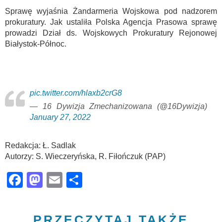
Sprawę wyjaśnia Żandarmeria Wojskowa pod nadzorem
prokuratury. Jak ustaliła Polska Agencja Prasowa sprawę
prowadzi Dział ds. Wojskowych Prokuratury Rejonowej
Białystok-Północ.
pic.twitter.com/hlaxb2crG8
— 16 Dywizja Zmechanizowana (@16Dywizja)
January 27, 2022
Redakcja: Ł. Sadlak
Autorzy: S. Wieczeryńska, R. Fiłończuk (PAP)
Facebook
Mastodon
Email
Share
PRZECZYTAJ TAKŻE