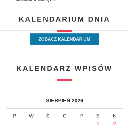
KALENDARIUM DNIA
ZOBACZ KALENDARIUM
KALENDARZ WPISÓW
SIERPIEŃ 2026
P
W
Ś
C
P
S
N
1
2