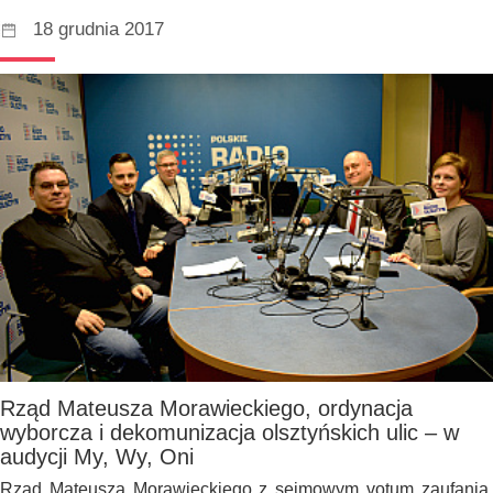
18 grudnia 2017
Rząd Mateusza Morawieckiego, ordynacja
wyborcza i dekomunizacja olsztyńskich ulic – w
audycji My, Wy, Oni
Rząd Mateusza Morawieckiego z sejmowym votum zaufania,