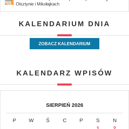
Olsztynie i Mikołajkach
KALENDARIUM DNIA
ZOBACZ KALENDARIUM
KALENDARZ WPISÓW
SIERPIEŃ 2026
P
W
Ś
C
P
S
N
1
2