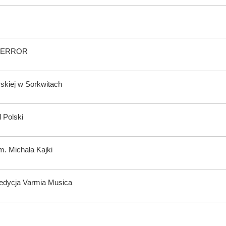
wy ERROR
rskiej w Sorkwitach
 Polski
m. Michała Kajki
 edycja Varmia Musica