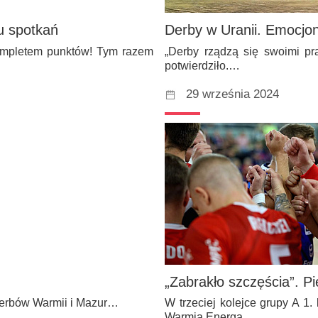
u spotkań
Derby w Uranii. Emocjon
 kompletem punktów! Tym razem
„Derby rządzą się swoimi pr
potwierdziło.…
29 września 2024
„Zabrakło szczęścia”. P
 derbów Warmii i Mazur…
W trzeciej kolejce grupy A 1.
Warmia Energa.…