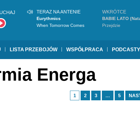
TERAZ NA ANTENIE
WKRÓTCE
UCHAJ
Eurythmics
BABIE LATO (Nata
Grosiak, BELA, Ka
When Tomorrow Comes
Przejdzie
U
LISTA PRZEBOJÓW
WSPÓŁPRACA
PODCAST
rmia Energa
1
2
3
…
5
NAS