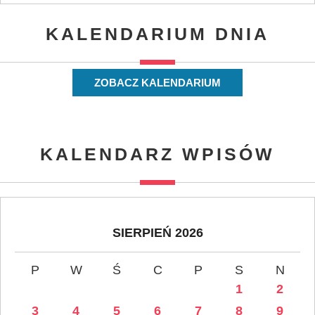
KALENDARIUM DNIA
ZOBACZ KALENDARIUM
KALENDARZ WPISÓW
SIERPIEŃ 2026
P
W
Ś
C
P
S
N
1
2
3
4
5
6
7
8
9