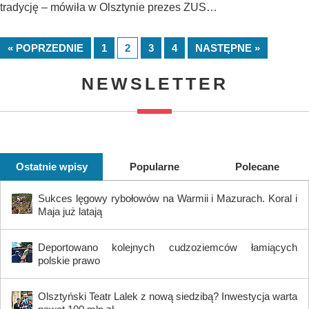
tradycję – mówiła w Olsztynie prezes ZUS…
« POPRZEDNIE
1
2
3
4
NASTĘPNE »
NEWSLETTER
Ostatnie wpisy
Popularne
Polecane
Sukces lęgowy rybołowów na Warmii i Mazurach. Koral i
Maja już latają
Deportowano kolejnych cudzoziemców łamiących
polskie prawo
Olsztyński Teatr Lalek z nową siedzibą? Inwestycja warta