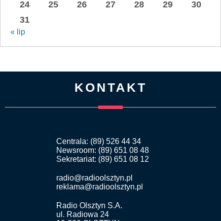
24
25
26
27
28
29
30
31
« lip
KONTAKT
Centrala: (89) 526 44 34
Newsroom: (89) 651 08 48
Sekretariat: (89) 651 08 12
radio@radioolsztyn.pl
reklama@radioolsztyn.pl
Radio Olsztyn S.A.
ul. Radiowa 24