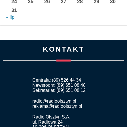
24
25
26
27
28
29
30
31
« lip
KONTAKT
Centrala: (89) 526 44 34
Newsroom: (89) 651 08 48
Sekretariat: (89) 651 08 12
radio@radioolsztyn.pl
reklama@radioolsztyn.pl
Radio Olsztyn S.A.
ul. Radiowa 24