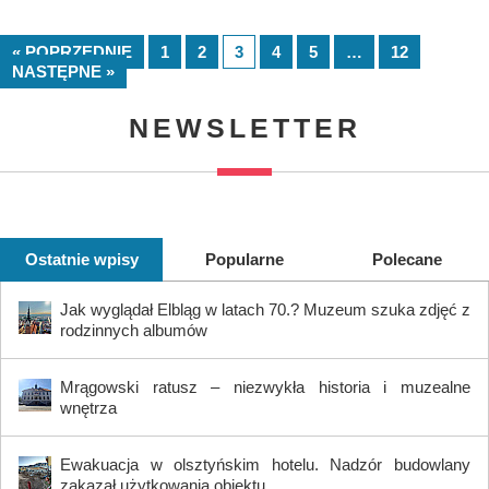
« POPRZEDNIE
1
2
3
4
5
…
12
NASTĘPNE »
NEWSLETTER
Ostatnie wpisy
Popularne
Polecane
Jak wyglądał Elbląg w latach 70.? Muzeum szuka zdjęć z
rodzinnych albumów
Mrągowski ratusz – niezwykła historia i muzealne
wnętrza
Ewakuacja w olsztyńskim hotelu. Nadzór budowlany
zakazał użytkowania obiektu