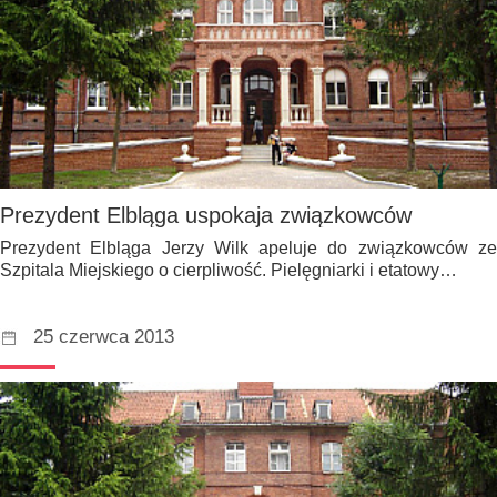
Prezydent Elbląga uspokaja związkowców
Prezydent Elbląga Jerzy Wilk apeluje do związkowców ze
Szpitala Miejskiego o cierpliwość. Pielęgniarki i etatowy…
25 czerwca 2013