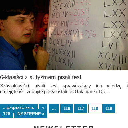
6-klasiści z autyzmem pisali test
Szóstoklasiści pisali test sprawdzający ich wiedzę i
umiejętności zdobyte przez ostatnie 3 lata nauki. Do…
« POPRZEDNIE
1
…
116
117
118
119
120
NASTĘPNE »