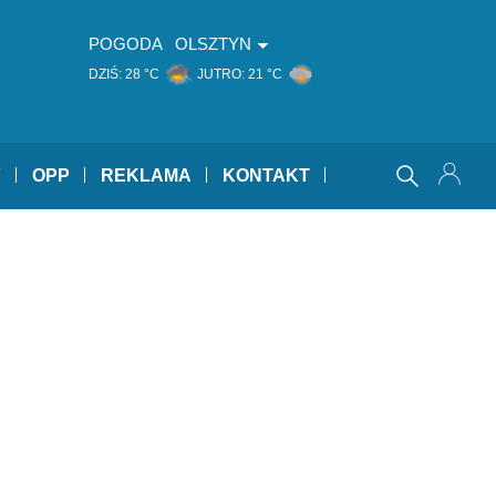
POGODA
OLSZTYN
DZIŚ:
28 °C
JUTRO:
21 °C
Y
OPP
REKLAMA
KONTAKT