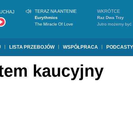
TERAZ NA ANTENIE
WKRÓTCE
UCHAJ
Eurythmics
Raz Dwa Trzy
The Miracle Of Love
Jutro możemy być
szczęśliwi
U
LISTA PRZEBOJÓW
WSPÓŁPRACA
PODCAST
stem kaucyjny