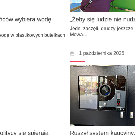
ańców wybiera wodę
„Żeby się ludzie nie nud
Jedni zaczęli, drudzy jeszcze
Mowa…
 wodę w plastikowych butelkach
1 października 2025
litycy się spierają
Ruszył system kaucyjny.