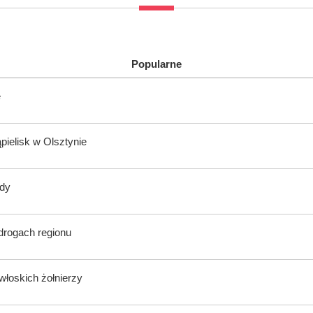
Popularne
e
ąpielisk w Olsztynie
ody
 drogach regionu
włoskich żołnierzy