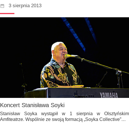
3 sierpnia 2013
Koncert Stanisława Soyki
Stanisław Soyka wystąpił w 1 sierpnia w Olsztyńskim
Amfiteatrze. Wspólnie ze swoją formacją „Soyka Collective”…