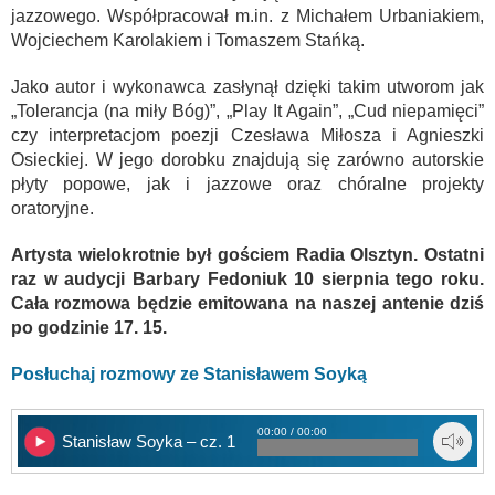
jazzowego. Współpracował m.in. z Michałem Urbaniakiem,
Wojciechem Karolakiem i Tomaszem Stańką.
Jako autor i wykonawca zasłynął dzięki takim utworom jak
„Tolerancja (na miły Bóg)”, „Play It Again”, „Cud niepamięci”
czy interpretacjom poezji Czesława Miłosza i Agnieszki
Osieckiej. W jego dorobku znajdują się zarówno autorskie
płyty popowe, jak i jazzowe oraz chóralne projekty
oratoryjne.
Artysta wielokrotnie był gościem Radia Olsztyn. Ostatni
raz w audycji Barbary Fedoniuk 10 sierpnia tego roku.
Cała rozmowa będzie emitowana na naszej antenie dziś
po godzinie 17. 15.
Posłuchaj rozmowy ze Stanisławem Soyką
00:00 / 00:00
Stanisław Soyka – cz. 1