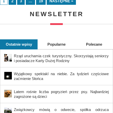
1
2
3
…
19
NASTĘPNE »
NEWSLETTER
Ostatnie wpisy
Popularne
Polecane
Rząd uruchamia czek turystyczny. Skorzystają seniorzy
i posiadacze Karty Dużej Rodziny
Wyjątkowy spektakl na niebie. Za tydzień częściowe
zaćmienie Słońca
Latem rośnie liczba pogryzień przez psy. Najbardziej
zagrożone są dzieci
Związkowcy mówią o odwecie, spółka odrzuca