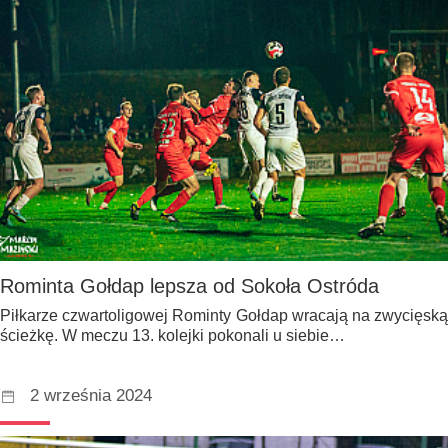
Rominta Gołdap lepsza od Sokoła Ostróda
Piłkarze czwartoligowej Rominty Gołdap wracają na zwycięską
ścieżkę. W meczu 13. kolejki pokonali u siebie…
2 września 2024