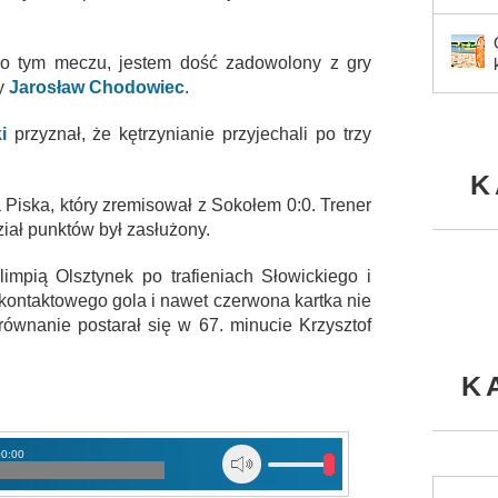
 po tym meczu, jestem dość zadowolony z gry
wy
Jarosław Chodowiec
.
i
przyznał, że kętrzynianie przyjechali po trzy
K
a Piska, który zremisował z Sokołem 0:0. Trener
iał punktów był zasłużony.
impią Olsztynek po trafieniach Słowickiego i
kontaktowego gola i nawet czerwona kartka nie
ównanie postarał się w 67. minucie Krzysztof
K
00:00