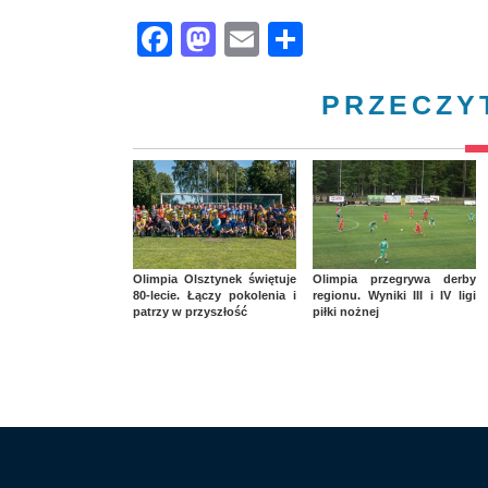
Facebook
Mastodon
Email
Share
PRZECZY
Olimpia Olsztynek świętuje
Olimpia przegrywa derby
80-lecie. Łączy pokolenia i
regionu. Wyniki III i IV ligi
patrzy w przyszłość
piłki nożnej