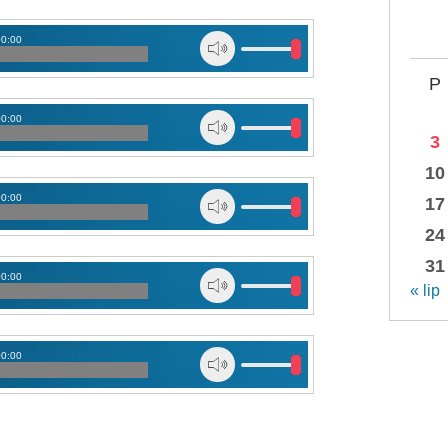
00:00
P
00:00
3
10
00:00
17
24
31
00:00
« lip
00:00