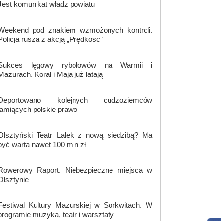
Jest komunikat władz powiatu
Weekend pod znakiem wzmożonych kontroli.
Policja rusza z akcją „Prędkość”
Sukces lęgowy rybołowów na Warmii i
Mazurach. Koral i Maja już latają
Deportowano kolejnych cudzoziemców
łamiących polskie prawo
Olsztyński Teatr Lalek z nową siedzibą? Ma
być warta nawet 100 mln zł
Rowerowy Raport. Niebezpieczne miejsca w
Olsztynie
Festiwal Kultury Mazurskiej w Sorkwitach. W
programie muzyka, teatr i warsztaty