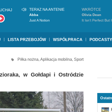
TERAZ NA ANTENIE
WKRÓTCE
UCHAJ
Abba
Olivia Dean
Just A Notion
It Isn’t Perfect But 
Be
U
LISTA PRZEBOJÓW
WSPÓŁPRACA
PODCAST
Piłka nożna
,
Aplikacja mobilna
,
Sport
zioraka, w Gołdapi i Ostródzie
Ostatn