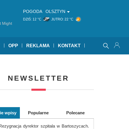
POGODA
OLSZTYN
DZIŚ:
12 °C
JUTRO:
22 °C
It Might
Y
OPP
REKLAMA
KONTAKT
NEWSLETTER
ie wpisy
Popularne
Polecane
Rezygnacja dyrektor szpitala w Bartoszycach.