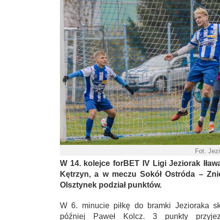
Fot. Jez
W 14. kolejce forBET IV Ligi Jeziorak Iła
Kętrzyn, a w meczu Sokół Ostróda – Znic
Olsztynek podział punktów.
W 6. minucie piłkę do bramki Jezioraka s
później Paweł Kolcz. 3 punkty przyjez