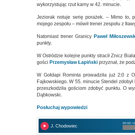
wykorzystując rzut karny w 42. minucie.
Jeziorak notuje serię porażek. – Mimo to,
mojego zespołu – mówił trener zespołu z Iła
Natomiast trener Granicy
Paweł Miłoszewsk
punkty.
W Ostródzie kolejne punkty stracił Znicz Biał
gości
Przemysław Łapiński
przyznał, że podz
W Gołdapi Rominta prowadziła już 2:0 z Ol
Fajkowskiego. W 55. minucie Stendel zdobył 
przeszkodziła gościom zdobyć punktu. O wyr
Dąbkowski.
Posłuchaj wypowiedzi
00:00 / 
J. Chodowiec