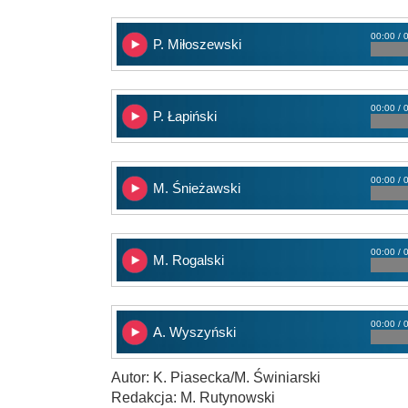
00:00 / 
P. Miłoszewski
00:00 / 
P. Łapiński
00:00 / 
M. Śnieżawski
00:00 / 
M. Rogalski
00:00 / 
A. Wyszyński
Autor: K. Piasecka/M. Świniarski
Redakcja: M. Rutynowski