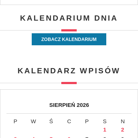
KALENDARIUM DNIA
ZOBACZ KALENDARIUM
KALENDARZ WPISÓW
SIERPIEŃ 2026
P
W
Ś
C
P
S
N
1
2