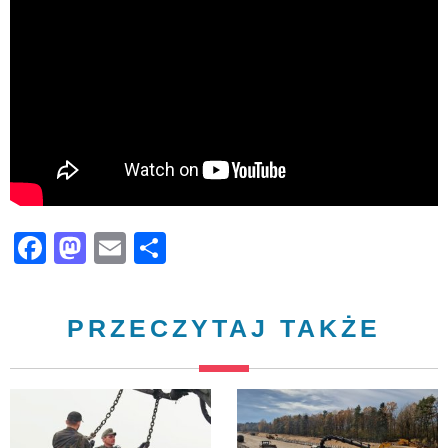
Facebook
Mastodon
Email
Share
PRZECZYTAJ TAKŻE