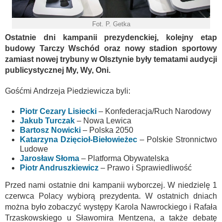
Fot. P. Getka
Ostatnie dni kampanii prezydenckiej, kolejny etap
budowy Tarczy Wschód oraz nowy stadion sportowy
zamiast nowej trybuny w Olsztynie były tematami audycji
publicystycznej My, Wy, Oni.
Gośćmi Andrzeja Piedziewicza byli:
Piotr Cezary Lisiecki
– Konfederacja/Ruch Narodowy
Jakub Turczak
– Nowa Lewica
Bartosz Nowicki
– Polska 2050
Katarzyna Dzięcioł-Biełowieżec
– Polskie Stronnictwo
Ludowe
Jarosław Słoma
– Platforma Obywatelska
Piotr Andruszkiewicz
– Prawo i Sprawiedliwość
Przed nami ostatnie dni kampanii wyborczej. W niedzielę 1
czerwca Polacy wybiorą prezydenta. W ostatnich dniach
można było zobaczyć występy Karola Nawrockiego i Rafała
Trzaskowskiego u Sławomira Mentzena, a także debatę