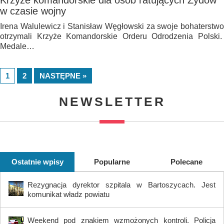
Krzyże komandorskie dla osób ratujących Żydów
w czasie wojny
Irena Walulewicz i Stanisław Węgłowski za swoje bohaterstwo
otrzymali Krzyże Komandorskie Orderu Odrodzenia Polski.
Medale…
1
2
NASTĘPNE »
NEWSLETTER
Ostatnie wpisy
Popularne
Polecane
Rezygnacja dyrektor szpitala w Bartoszycach. Jest
komunikat władz powiatu
Weekend pod znakiem wzmożonych kontroli. Policja