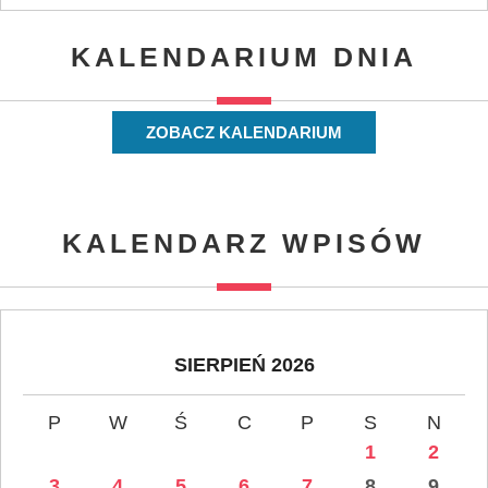
KALENDARIUM DNIA
ZOBACZ KALENDARIUM
KALENDARZ WPISÓW
SIERPIEŃ 2026
P
W
Ś
C
P
S
N
1
2
3
4
5
6
7
8
9