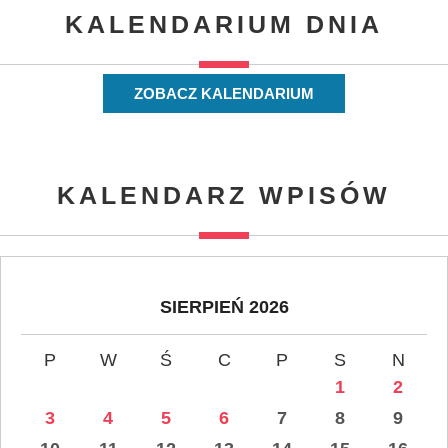
KALENDARIUM DNIA
ZOBACZ KALENDARIUM
KALENDARZ WPISÓW
SIERPIEŃ 2026
P
W
Ś
C
P
S
N
1
2
3
4
5
6
7
8
9