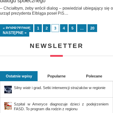
dialogu społecznego
– Chciałbym, żeby wrócił dialog – powiedział ubiegający się o
urząd prezydenta Elbląga poseł PiS…
« POPRZEDNIE
1
2
3
4
5
…
20
NASTĘPNE »
NEWSLETTER
Ostatnie wpisy
Popularne
Polecane
Silny wiatr i grad. Setki interwencji strażaków w regionie
Szpital w Ameryce diagnozuje dzieci z podejrzeniem
FASD. To program dla rodzin z regionu