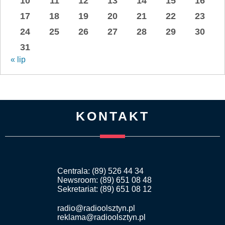
10
11
12
13
14
15
16
17
18
19
20
21
22
23
24
25
26
27
28
29
30
31
« lip
KONTAKT
Centrala: (89) 526 44 34
Newsroom: (89) 651 08 48
Sekretariat: (89) 651 08 12
radio@radioolsztyn.pl
reklama@radioolsztyn.pl