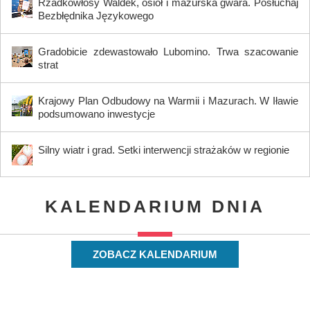
Rzadkowłosy Waldek, osioł i mazurska gwara. Posłuchaj
Bezbłędnika Językowego
Gradobicie zdewastowało Lubomino. Trwa szacowanie
strat
Krajowy Plan Odbudowy na Warmii i Mazurach. W Iławie
podsumowano inwestycje
Silny wiatr i grad. Setki interwencji strażaków w regionie
KALENDARIUM DNIA
ZOBACZ KALENDARIUM