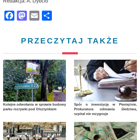
Redakcja: A. Dybcio
Facebook
Mastodon
Email
Share
PRZECZYTAJ TAKŻE
Kolejne odwołania w sprawie budowy
Spór o inwestycję w Pieniężnie.
parku rozrywki pod Olsztynkiem
Prokuratura odmawia śledztwa,
szpital nie rezygnuje