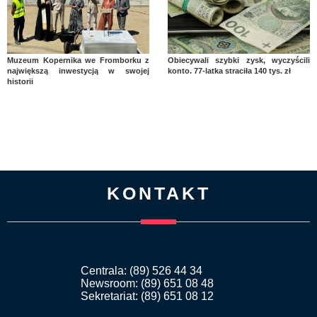
Muzeum Kopernika we Fromborku z
Obiecywali szybki zysk, wyczyścili
największą inwestycją w swojej
konto. 77-latka straciła 140 tys. zł
historii
KONTAKT
Centrala: (89) 526 44 34
Newsroom: (89) 651 08 48
Sekretariat: (89) 651 08 12