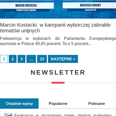
Marcin Kostecki: w kampanii wyborczej zabrakło
tematów unijnych
Frekwencja w wyborach do Parlamentu Europejskiego
wyniosła w Polsce 40,65 procent. To o 5 procent…
1
2
3
…
13
NASTĘPNE »
NEWSLETTER
Ostatnie wpisy
Popularne
Polecane
Ewakuacja w olsztyńskim hotelu. Nadzór budowlany