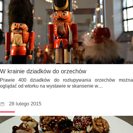
W krainie dziadków do orzechów
Prawie 400 dziadków do rozłupywania orzechów można
oglądać od wtorku na wystawie w skansenie w…
28 lutego 2015