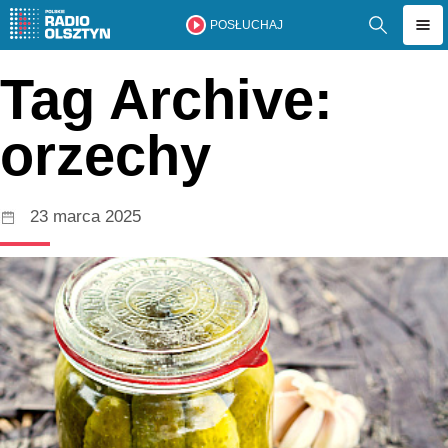
POSŁUCHAJ
Tag Archive:
orzechy
23 marca 2025