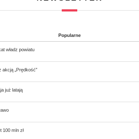
Popularne
kat władz powiatu
z akcją „Prędkość”
 już latają
rawo
t 100 mln zł