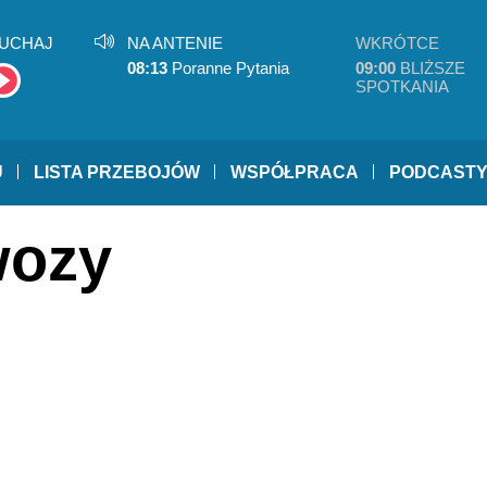
UCHAJ
NA ANTENIE
WKRÓTCE
08:13
Poranne Pytania
09:00
BLIŻSZE
SPOTKANIA
U
LISTA PRZEBOJÓW
WSPÓŁPRACA
PODCAST
wozy