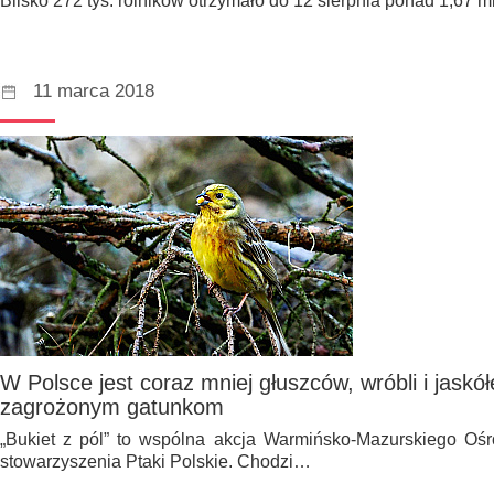
Blisko 272 tys. rolników otrzymało do 12 sierpnia ponad 1,67 m
11 marca 2018
W Polsce jest coraz mniej głuszców, wróbli i jask
zagrożonym gatunkom
„Bukiet z pól” to wspólna akcja Warmińsko-Mazurskiego Oś
stowarzyszenia Ptaki Polskie. Chodzi…