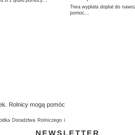
ld zł z tytułu pomocy…
Trwa wypłata dopłat do nawoz
pomoc…
ółek. Rolnicy mogą pomóc
rodka Doradztwa Rolniczego i
NEWSLETTER