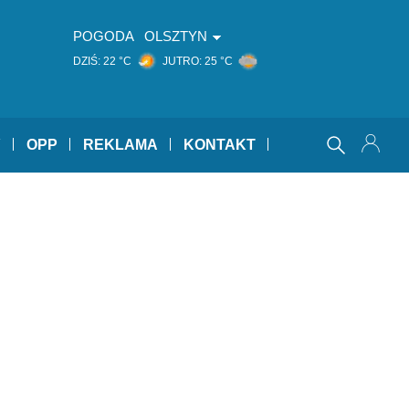
POGODA
OLSZTYN
DZIŚ:
22 °C
JUTRO:
25 °C
Y
OPP
REKLAMA
KONTAKT