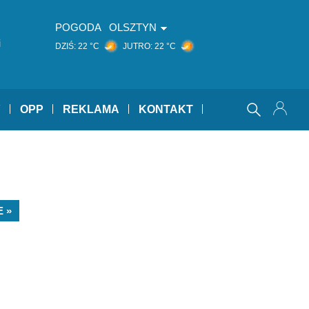
POGODA
OLSZTYN
i
DZIŚ:
22 °C
JUTRO:
22 °C
Y
OPP
REKLAMA
KONTAKT
 »