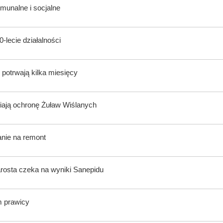
munalne i socjalne
-lecie działalności
potrwają kilka miesięcy
ają ochronę Żuław Wiślanych
anie na remont
rosta czeka na wyniki Sanepidu
m prawicy