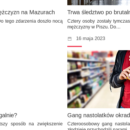
mężczyzn na Mazurach
Trwa śledztwo po brutal
Do tego zdarzenia doszło nocą
Cztery osoby zostały tymcza
mężczyzny w Piszu. Do…
16 maja 2023
galnie?
Gang nastolatków okrad
stszy sposób na zwiększenie
Czteroosobowy gang nastola
złodzieje przychodzili parami