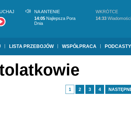
UCHAJ
NA ANTENIE
WKRÓTCE
14:05
Najlepsza Pora
14:33
Wiadomośc
Dnia
U
LISTA PRZEBOJÓW
WSPÓŁPRACA
PODCAST
tolatkowie
1
2
3
4
NASTĘPNE