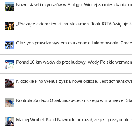
Nowe stawki czynszów w Elblągu. Więcej za mieszkania ko
„Ryczące czterdziestki” na Mazurach. Teatr IOTA świętuje 40
Olsztyn sprawdza system ostrzegania i alarmowania. Prace 
Ponad 10 km wałów do przebudowy. Wody Polskie wzmacni
Nidzickie kino Wenus zyska nowe oblicze. Jest dofinansow
Kontrola Zakładu Opiekuńczo-Leczniczego w Braniewie. Sta
Maciej Wróbel: Karol Nawrocki pokazał, że jest prezydente