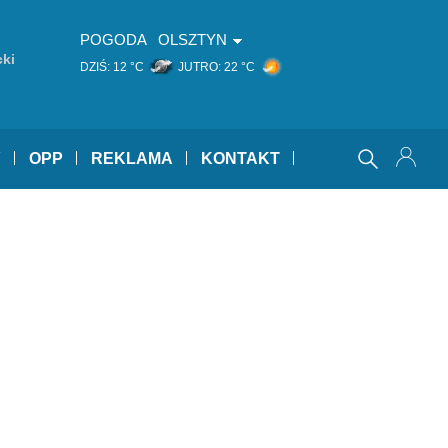
POGODA
OLSZTYN
ki
DZIŚ:
12 °C
JUTRO:
22 °C
Y
OPP
REKLAMA
KONTAKT