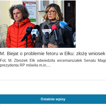
M. Biejat o problemie fetoru w Ełku: złożę wniosek
Fot. M. Zbrożek Ełk odwiedziła wicemarszałek Senatu Mag
prezydenta RP mówiła m.in.…
Ostatnie wpisy