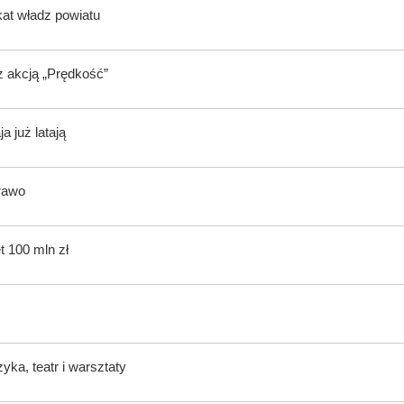
kat władz powiatu
z akcją „Prędkość”
 już latają
rawo
t 100 mln zł
ka, teatr i warsztaty