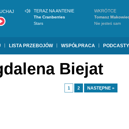
TERAZ NA ANTENIE
WKRÓTCE
UCHAJ
The Cranberries
Tomasz Makowiec
Stars
Nie jesteś sam
U
LISTA PRZEBOJÓW
WSPÓŁPRACA
PODCAST
dalena Biejat
1
2
NASTĘPNE »