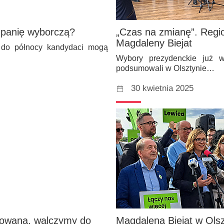
mpanię wyborczą?
„Czas na zmianę”. Regi
Magdaleny Biejat
e do północy kandydaci mogą
Wybory prezydenckie już w
podsumowali w Olsztynie…
30 kwietnia 2025
izowana, walczymy do
Magdalena Biejat w Olsz