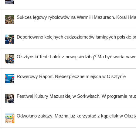
Sukces lęgowy rybołowów na Warmii i Mazurach. Koral i Maja
Deportowano kolejnych cudzoziemców łamiących polskie p
Olsztyński Teatr Lalek z nową siedzibą? Ma być warta nawe
Rowerowy Raport. Niebezpieczne miejsca w Olsztynie
Festiwal Kultury Mazurskiej w Sorkwitach. W programie muzy
Odwołano zakazy. Można już korzystać z kąpielisk w Olszty