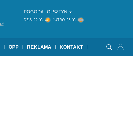
POGODA
OLSZTYN
DZIŚ:
22 °C
JUTRO:
25 °C
ać
Y
OPP
REKLAMA
KONTAKT