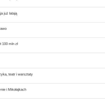
 już latają
rawo
t 100 mln zł
ka, teatr i warsztaty
nie i Mikołajkach