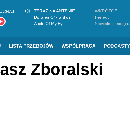
TERAZ NA ANTENIE
WKRÓTCE
UCHAJ
Dolores O'Riordan
Perfect
Apple Of My Eye
Niewiele ci mogę d
U
LISTA PRZEBOJÓW
WSPÓŁPRACA
PODCAST
asz Zboralski