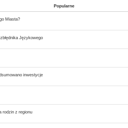
Popularne
ego Miasta?
ezbłędnika Językowego
odsumowano inwestycje
 rodzin z regionu