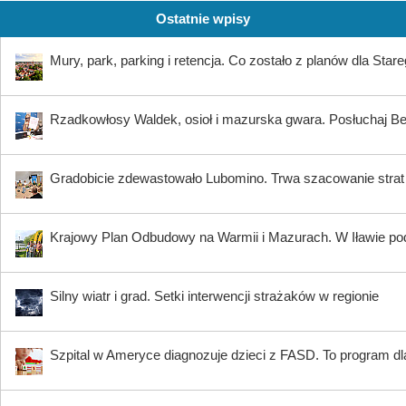
Ostatnie wpisy
Mury, park, parking i retencja. Co zostało z planów dla Star
Rzadkowłosy Waldek, osioł i mazurska gwara. Posłuchaj B
Gradobicie zdewastowało Lubomino. Trwa szacowanie strat
Krajowy Plan Odbudowy na Warmii i Mazurach. W Iławie p
Silny wiatr i grad. Setki interwencji strażaków w regionie
Szpital w Ameryce diagnozuje dzieci z FASD. To program dla