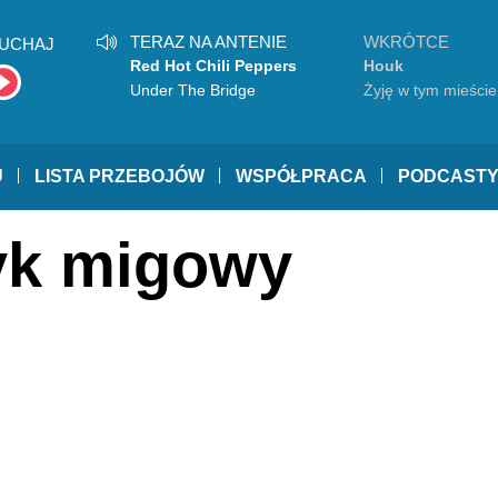
TERAZ NA ANTENIE
WKRÓTCE
UCHAJ
Red Hot Chili Peppers
Houk
Under The Bridge
Żyję w tym mieście
U
LISTA PRZEBOJÓW
WSPÓŁPRACA
PODCAST
zyk migowy