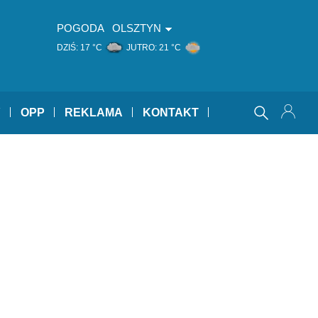
POGODA
OLSZTYN
DZIŚ:
17 °C
JUTRO:
21 °C
Y
OPP
REKLAMA
KONTAKT