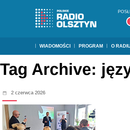
POSŁ
WIADOMOŚCI
PROGRAM
O RADI
Tag Archive: ję
2 czerwca 2026