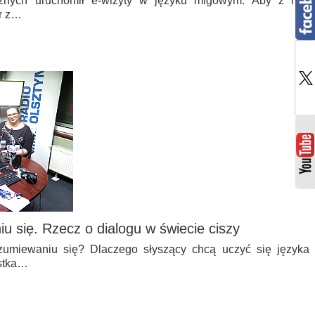
znych uruchomił e-wizyty w języku migowym. Aby z niej
er z…
u się. Rzecz o dialogu w świecie ciszy
zumiewaniu się? Dlaczego słyszący chcą uczyć się języka
istka…