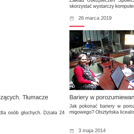
Zakład Ubezpieczeń Społec
skorzystać wystarczy komput
26 marca 2019
yszących. Tłumacze
Bariery w porozumiewani
Jak pokonać bariery w poro
migowego? Olsztyńska liceal
dla osób głuchych. Działa 24
3 maja 2014