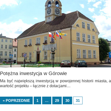
Potężna inwestycja w Górowie
Ma być największą inwestycją w powojennej historii miasta, a
wartość projektu – łącznie z dotacjami…
« POPRZEDNIE
1
…
29
30
31