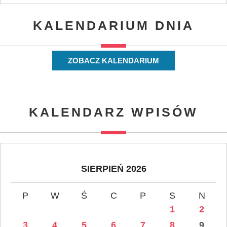
KALENDARIUM DNIA
ZOBACZ KALENDARIUM
KALENDARZ WPISÓW
SIERPIEŃ 2026
P
W
Ś
C
P
S
N
1
2
3
4
5
6
7
8
9