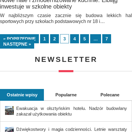
Nowe hale i zmodernizowane kuchnie. Elbląg
inwestuje w szkolne obiekty
W najbliższym czasie zacznie się budowa lekkich hal
sportowych przy szkołach podstawowych nr 18 i…
« POPRZEDNIE
1
2
3
4
5
…
7
NASTĘPNE »
NEWSLETTER
Ostatnie wpisy
Popularne
Polecane
Ewakuacja w olsztyńskim hotelu. Nadzór budowlany
zakazał użytkowania obiektu
Dźwiękostwory i magia codzienności. Letnie warsztaty