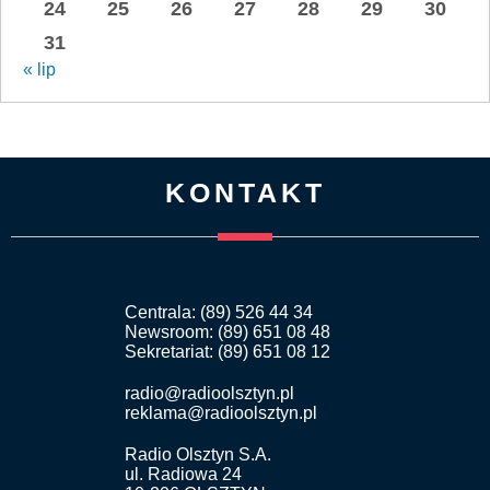
24
25
26
27
28
29
30
31
« lip
KONTAKT
Centrala: (89) 526 44 34
Newsroom: (89) 651 08 48
Sekretariat: (89) 651 08 12
radio@radioolsztyn.pl
reklama@radioolsztyn.pl
Radio Olsztyn S.A.
ul. Radiowa 24