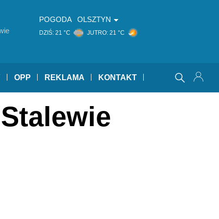
POGODA
OLSZTYN
wie
DZIŚ:
21 °C
JUTRO:
21 °C
Y
OPP
REKLAMA
KONTAKT
Stalewie