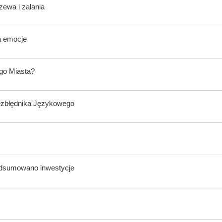
zewa i zalania
a emocje
ego Miasta?
ezbłędnika Językowego
odsumowano inwestycje