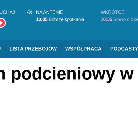
UCHAJ
NA ANTENIE
WKRÓTCE
10:05
Bliższe spotkania
10:35
Słowo o Sło
U
LISTA PRZEBOJÓW
WSPÓŁPRACA
PODCAST
m podcieniowy w 