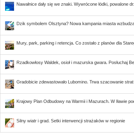
Nawałnice dały się we znaki. Wywrócone łódki, powalone dr
Dzik symbolem Olsztyna? Nowa kampania miasta wzbudz
Mury, park, parking i retencja. Co zostało z planów dla Star
Rzadkowłosy Waldek, osioł i mazurska gwara. Posłuchaj B
Gradobicie zdewastowało Lubomino. Trwa szacowanie strat
Krajowy Plan Odbudowy na Warmii i Mazurach. W Iławie p
Silny wiatr i grad. Setki interwencji strażaków w regionie