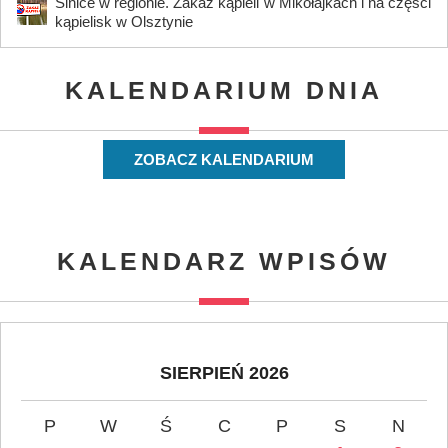
Sinice w regionie. Zakaz kąpieli w Mikołajkach i na części
kąpielisk w Olsztynie
KALENDARIUM DNIA
ZOBACZ KALENDARIUM
KALENDARZ WPISÓW
SIERPIEŃ 2026
P
W
Ś
C
P
S
N