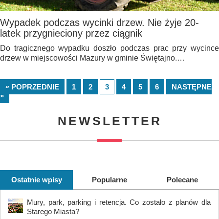
Wypadek podczas wycinki drzew. Nie żyje 20-
latek przygnieciony przez ciągnik
Do tragicznego wypadku doszło podczas prac przy wycince
drzew w miejscowości Mazury w gminie Świętajno.…
« POPRZEDNIE
1
2
3
4
5
6
NASTĘPNE
»
NEWSLETTER
Ostatnie wpisy
Popularne
Polecane
Mury, park, parking i retencja. Co zostało z planów dla
Starego Miasta?