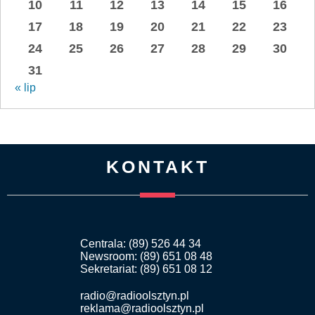
10
11
12
13
14
15
16
17
18
19
20
21
22
23
24
25
26
27
28
29
30
31
« lip
KONTAKT
Centrala: (89) 526 44 34
Newsroom: (89) 651 08 48
Sekretariat: (89) 651 08 12
radio@radioolsztyn.pl
reklama@radioolsztyn.pl