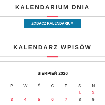
KALENDARIUM DNIA
ZOBACZ KALENDARIUM
KALENDARZ WPISÓW
SIERPIEŃ 2026
P
W
Ś
C
P
S
N
1
2
3
4
5
6
7
8
9