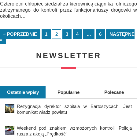
Czteroletni chłopiec siedział za kierownicą ciągnika rolniczego
zatrzymanego do kontroli przez funkcjonariuszy drogówki w
okolicach…
« POPRZEDNIE
1
2
3
4
…
6
NASTĘPNE
»
NEWSLETTER
Ostatnie wpisy
Popularne
Polecane
Rezygnacja dyrektor szpitala w Bartoszycach. Jest
komunikat władz powiatu
Weekend pod znakiem wzmożonych kontroli. Policja
rusza z akcją „Prędkość”