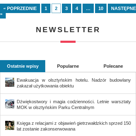
« POPRZEDNIE
1
2
3
4
…
10
NASTĘPNE
»
NEWSLETTER
Ostatnie wpisy
Popularne
Polecane
Ewakuacja w olsztyńskim hotelu. Nadzór budowlany
zakazał użytkowania obiektu
Dźwiękostwory i magia codzienności. Letnie warsztaty
MOK w olsztyńskim Parku Centralnym
Księga z relacjami z objawień gietrzwałdzkich sprzed 150
lat zostanie zakonserwowana