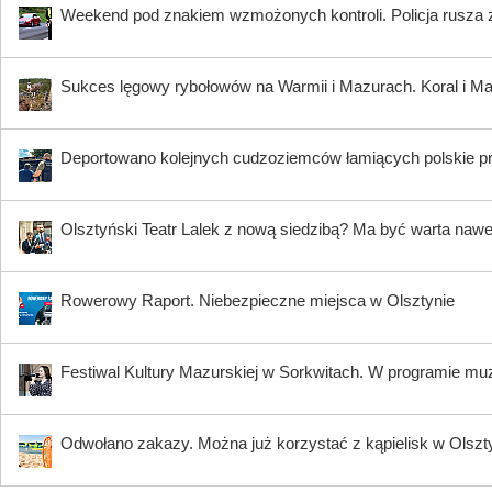
Weekend pod znakiem wzmożonych kontroli. Policja rusza 
Sukces lęgowy rybołowów na Warmii i Mazurach. Koral i Maja
Deportowano kolejnych cudzoziemców łamiących polskie p
Olsztyński Teatr Lalek z nową siedzibą? Ma być warta nawe
Rowerowy Raport. Niebezpieczne miejsca w Olsztynie
Festiwal Kultury Mazurskiej w Sorkwitach. W programie muzy
Odwołano zakazy. Można już korzystać z kąpielisk w Olszty