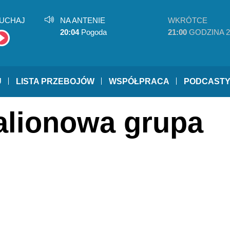
UCHAJ
NA ANTENIE
WKRÓTCE
20:04
Pogoda
21:00
GODZINA 2
U
LISTA PRZEBOJÓW
WSPÓŁPRACA
PODCAST
talionowa grupa