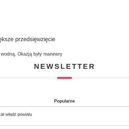
ększe przedsięwzięcie
wę wodną. Okazją były manewry
NEWSLETTER
Popularne
kat władz powiatu