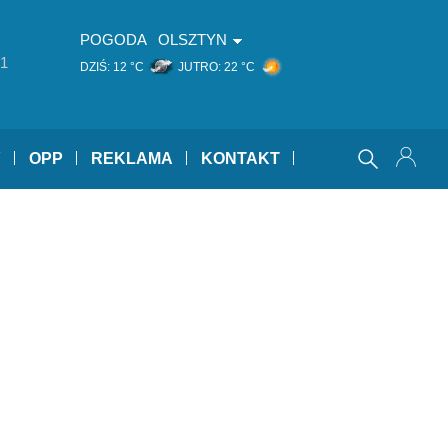
POGODA
OLSZTYN
1
DZIŚ:
12 °C
JUTRO:
22 °C
Y
OPP
REKLAMA
KONTAKT