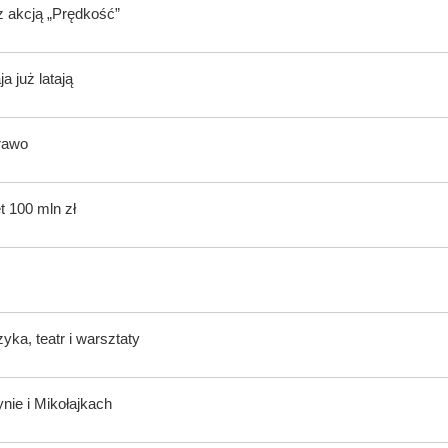
z akcją „Prędkość”
 już latają
rawo
t 100 mln zł
ka, teatr i warsztaty
nie i Mikołajkach