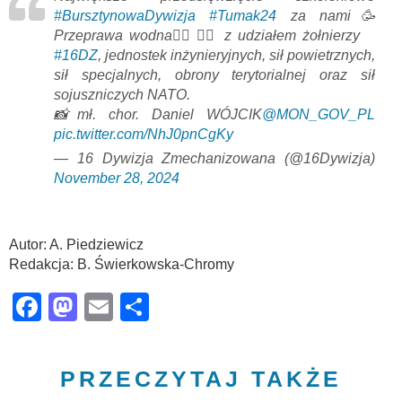
#BursztynowaDywizja
#Tumak24
za nami🥳
Przeprawa wodna🚣‍♀️🏊‍♀️ z udziałem żołnierzy
#16DZ
, jednostek inżynieryjnych, sił powietrznych,
sił specjalnych, obrony terytorialnej oraz sił
sojuszniczych NATO.
📸mł. chor. Daniel WÓJCIK
@MON_GOV_PL
pic.twitter.com/NhJ0pnCgKy
— 16 Dywizja Zmechanizowana (@16Dywizja)
November 28, 2024
Autor: A. Piedziewicz
Redakcja: B. Świerkowska-Chromy
Facebook
Mastodon
Email
Share
PRZECZYTAJ TAKŻE