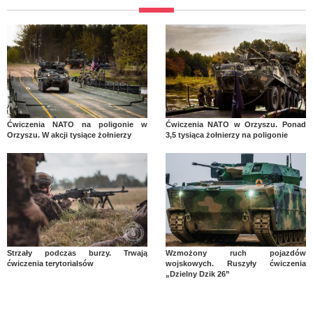
Ćwiczenia NATO na poligonie w
Ćwiczenia NATO w Orzyszu. Ponad
Orzyszu. W akcji tysiące żołnierzy
3,5 tysiąca żołnierzy na poligonie
Strzały podczas burzy. Trwają
Wzmożony ruch pojazdów
ćwiczenia terytorialsów
wojskowych. Ruszyły ćwiczenia
„Dzielny Dzik 26”