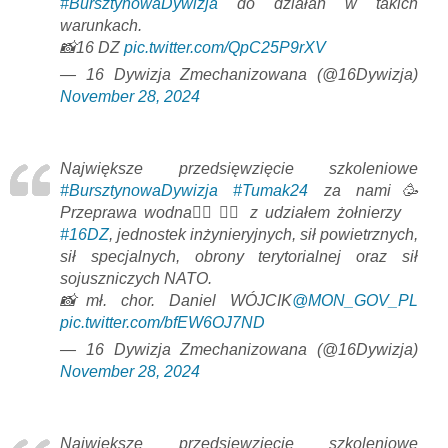
#BursztynowaDywizja
do działań w takich
warunkach.
📸16 DZ
pic.twitter.com/QpC25P9rXV
— 16 Dywizja Zmechanizowana (@16Dywizja)
November 28, 2024
Największe przedsięwzięcie szkoleniowe
#BursztynowaDywizja
#Tumak24
za nami🥳
Przeprawa wodna🚣‍♀️🏊‍♀️ z udziałem żołnierzy
#16DZ
, jednostek inżynieryjnych, sił powietrznych,
sił specjalnych, obrony terytorialnej oraz sił
sojuszniczych NATO.
📸mł. chor. Daniel WÓJCIK
@MON_GOV_PL
pic.twitter.com/bfEW6OJ7ND
— 16 Dywizja Zmechanizowana (@16Dywizja)
November 28, 2024
Największe przedsięwzięcie szkoleniowe