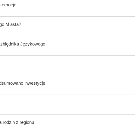
a emocje
ego Miasta?
ezbłędnika Językowego
odsumowano inwestycje
 rodzin z regionu