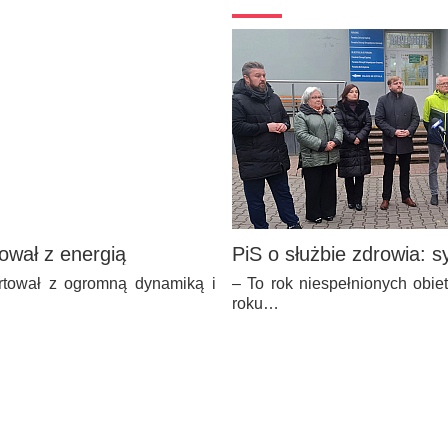
ował z energią
PiS o służbie zdrowia: s
rtował z ogromną dynamiką i
– To rok niespełnionych obie
roku…