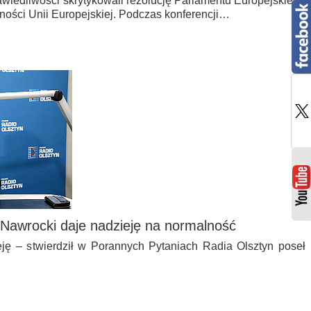
awiedliwości skrytykowali rezolucję Parlamentu Europejskiego
ości Unii Europejskiej. Podczas konferencji…
l Nawrocki daje nadzieję na normalność
eję – stwierdził w Porannych Pytaniach Radia Olsztyn poseł