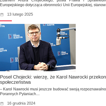
Zdaniem Artura Chojeckiego, posła Prawa i Sprawiedliw
Europejskiego dotycząca obronności Unii Europejskiej, stano
13 lutego 2025
Poseł Chojecki: wierzę, że Karol Nawrocki przeko
społeczeństwa
– Karol Nawrocki musi jeszcze budować swoją rozpoznawaln
Porannych Pytaniach…
16 grudnia 2024