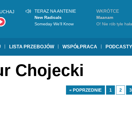
TERAZ NA ANTENIE
WKRÓTCE
UCHAJ
New Radicals
Maanam
Someday We'll Know
O! Nie rób tyle hał
U
LISTA PRZEBOJÓW
WSPÓŁPRACA
PODCAST
ur Chojecki
« POPRZEDNIE
1
2
3