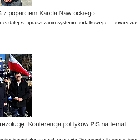
iS z poparciem Karola Nawrockiego
krok dalej w upraszczaniu systemu podatkowego – powiedział
 rezolucję. Konferencja polityków PiS na temat