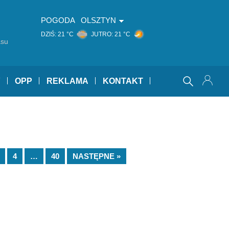
POGODA
OLSZTYN
DZIŚ:
21 °C
JUTRO:
21 °C
asu
Y
OPP
REKLAMA
KONTAKT
4
…
40
NASTĘPNE »