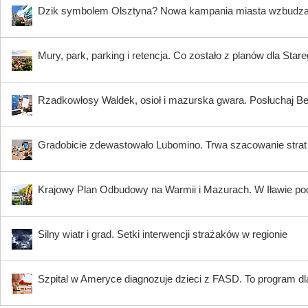
Dzik symbolem Olsztyna? Nowa kampania miasta wzbudz
Mury, park, parking i retencja. Co zostało z planów dla Star
Rzadkowłosy Waldek, osioł i mazurska gwara. Posłuchaj B
Gradobicie zdewastowało Lubomino. Trwa szacowanie strat
Krajowy Plan Odbudowy na Warmii i Mazurach. W Iławie p
Silny wiatr i grad. Setki interwencji strażaków w regionie
Szpital w Ameryce diagnozuje dzieci z FASD. To program dla