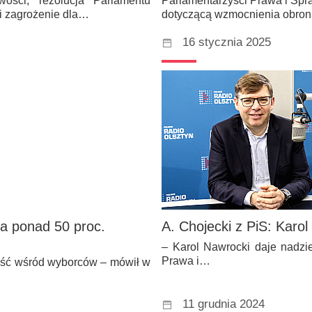
ości, rezolucja Parlamentu
Parlamentarzyści Prawa i Spr
wi zagrożenie dla…
dotyczącą wzmocnienia obronn
16 stycznia 2025
na ponad 50 proc.
A. Chojecki z PiS: Karo
– Karol Nawrocki daje nadzi
Prawa i…
ość wśród wyborców – mówił w
11 grudnia 2024