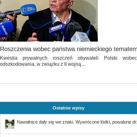
Roszczenia wobec państwa niemieckiego tematem 
Kwestia prywatnych roszczeń obywateli Polski wobe
odszkodowania, w związku z II wojną…
Ostatnie wpisy
Nawałnice dały się we znaki. Wywrócone łódki, powalone dr