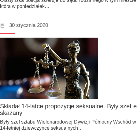
Olsztyńska policja skieruje do sądu rodzinnego w tym mieście
która w poniedziałek…
30 stycznia 2020
Składał 14-latce propozycje seksualne. Były szef e
skazany
Były szef sztabu Wielonarodowej Dywizji Północny Wschód w 
14-letniej dziewczynce seksualnych…