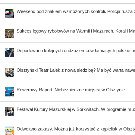
Weekend pod znakiem wzmożonych kontroli. Policja rusza 
Sukces lęgowy rybołowów na Warmii i Mazurach. Koral i Maja
Deportowano kolejnych cudzoziemców łamiących polskie p
Olsztyński Teatr Lalek z nową siedzibą? Ma być warta nawe
Rowerowy Raport. Niebezpieczne miejsca w Olsztynie
Festiwal Kultury Mazurskiej w Sorkwitach. W programie muzy
Odwołano zakazy. Można już korzystać z kąpielisk w Olszty