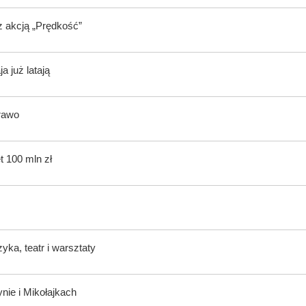
z akcją „Prędkość”
 już latają
rawo
t 100 mln zł
ka, teatr i warsztaty
nie i Mikołajkach