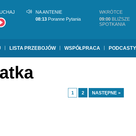
UCHAJ
NA ANTENIE
WKRÓTCE
08:13
Poranne Pytania
09:00
BLIŻSZE
SPOTKANIA
U
LISTA PRZEBOJÓW
WSPÓŁPRACA
PODCAST
latka
1
2
NASTĘPNE »