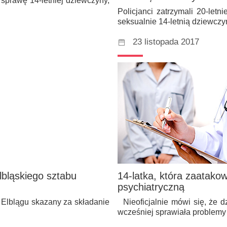
 sprawę 14-letniej dziewczyny,
Policjanci zatrzymali 20-let
seksualnie 14-letnią dziewczy
23 listopada 2017
lbląskiego sztabu
14-latka, która zaatako
psychiatryczną
Elblągu skazany za składanie
Nieoficjalnie mówi się, że d
wcześniej sprawiała problem