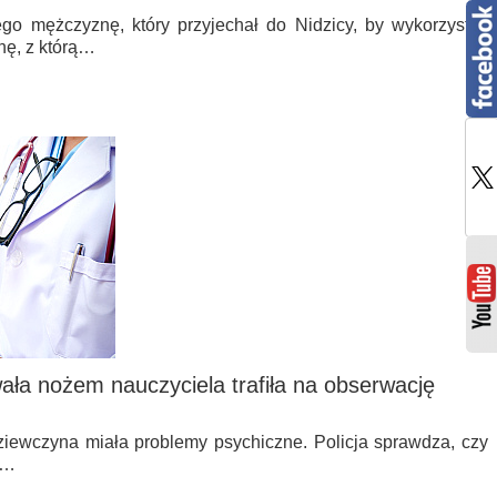
niego mężczyznę, który przyjechał do Nidzicy, by wykorzystać
nę, z którą…
wała nożem nauczyciela trafiła na obserwację
ziewczyna miała problemy psychiczne. Policja sprawdza, czy
y…