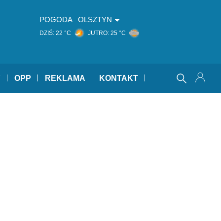
POGODA
OLSZTYN
DZIŚ:
22 °C
JUTRO:
25 °C
Y
OPP
REKLAMA
KONTAKT