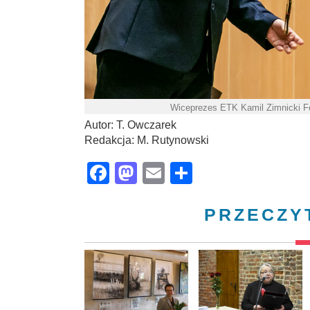
Wiceprezes ETK Kamil Zimnicki Fo
Autor: T. Owczarek
Redakcja: M. Rutynowski
Facebook
Mastodon
Email
Share
PRZECZY