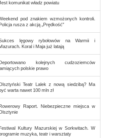
Jest komunikat władz powiatu
Weekend pod znakiem wzmożonych kontroli.
Policja rusza z akcją „Prędkość”
Sukces lęgowy rybołowów na Warmii i
Mazurach. Koral i Maja już latają
Deportowano kolejnych cudzoziemców
łamiących polskie prawo
Olsztyński Teatr Lalek z nową siedzibą? Ma
być warta nawet 100 mln zł
Rowerowy Raport. Niebezpieczne miejsca w
Olsztynie
Festiwal Kultury Mazurskiej w Sorkwitach. W
programie muzyka, teatr i warsztaty