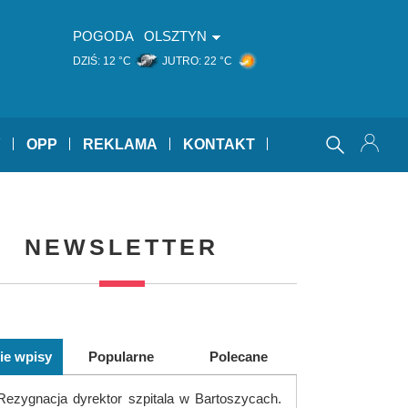
POGODA
OLSZTYN
DZIŚ:
12 °C
JUTRO:
22 °C
Y
OPP
REKLAMA
KONTAKT
NEWSLETTER
ie wpisy
Popularne
Polecane
Rezygnacja dyrektor szpitala w Bartoszycach.