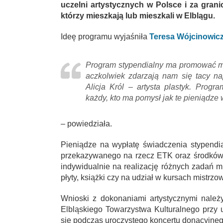
uczelni artystycznych w Polsce i za grani
którzy mieszkają lub mieszkali w Elblągu.
Ideę programu wyjaśniła
Teresa Wójcinowic
Program stypendialny ma promować mł
aczkolwiek zdarzają nam się tacy na
Alicja Król – artysta plastyk. Progr
każdy, kto ma pomysł jak te pieniądze 
– powiedziała.
Pieniądze na wypłatę świadczenia stypend
przekazywanego na rzecz ETK oraz środków
indywidualnie na realizację różnych zadań m
płyty, książki czy na udział w kursach mistrzo
Wnioski z dokonaniami artystycznymi należ
Elbląskiego Towarzystwa Kulturalnego przy
się podczas uroczystego koncertu donacyjneg