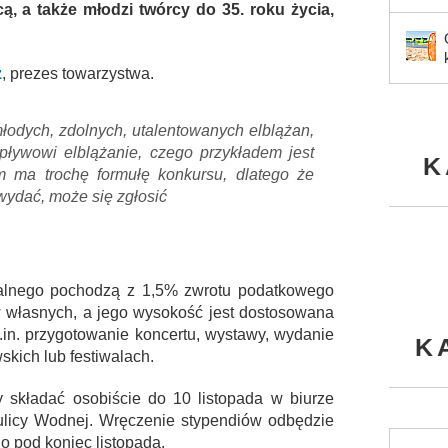
cą, a także młodzi twórcy do 35. roku życia,
z
, prezes towarzystwa.
odych, zdolnych, utalentowanych elblążan,
pływowi elblążanie, czego przykładem jest
K
am ma trochę formułę konkursu, dlatego że
wydać, może się zgłosić
ialnego pochodzą z 1,5% zwrotu podatkowego
 własnych, a jego wysokość jest dostosowana
.in. przygotowanie koncertu, wystawy, wydanie
K
wskich lub festiwalach.
y składać osobiście do 10 listopada w biurze
 ulicy Wodnej. Wręczenie stypendiów odbędzie
o pod koniec listopada.