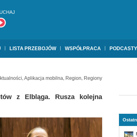
UCHAJ
U
LISTA PRZEBOJÓW
WSPÓŁPRACA
PODCAST
ktualności
,
Aplikacja mobilna
,
Region
,
Regiony
stów z Elbląga. Rusza kolejna
Ostatn