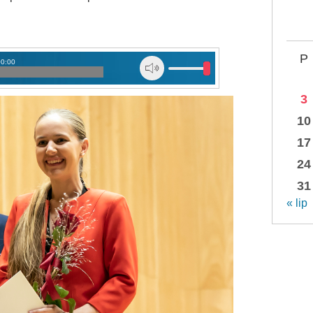
P
00:00
3
10
17
24
31
« lip