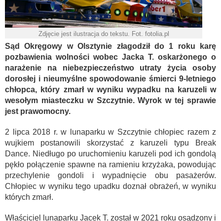
Zdjęcie jest ilustracja do tekstu. Fot. fotolia.pl
Sąd Okręgowy w Olsztynie złagodził do 1 roku karę
pozbawienia wolności wobec Jacka T. oskarżonego o
narażenie na niebezpieczeństwo utraty życia osoby
dorosłej i nieumyślne spowodowanie śmierci 9-letniego
chłopca, który zmarł w wyniku wypadku na karuzeli w
wesołym miasteczku w Szczytnie. Wyrok w tej sprawie
jest prawomocny.
2 lipca 2018 r. w lunaparku w Szczytnie chłopiec razem z
wujkiem postanowili skorzystać z karuzeli typu Break
Dance. Niedługo po uruchomieniu karuzeli pod ich gondolą
pękło połączenie spawne na ramieniu krzyżaka, powodując
przechylenie gondoli i wypadnięcie obu pasażerów.
Chłopiec w wyniku tego upadku doznał obrażeń, w wyniku
których zmarł.
Właściciel lunaparku Jacek T. został w 2021 roku osądzony i