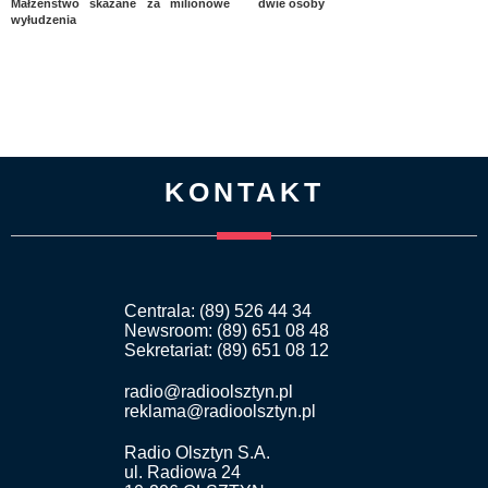
Małżeństwo skazane za milionowe
dwie osoby
wyłudzenia
KONTAKT
Centrala: (89) 526 44 34
Newsroom: (89) 651 08 48
Sekretariat: (89) 651 08 12
radio@radioolsztyn.pl
reklama@radioolsztyn.pl
Radio Olsztyn S.A.
ul. Radiowa 24