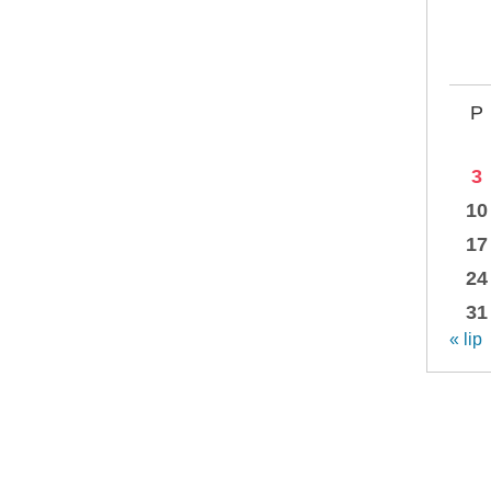
P
3
10
17
24
31
« lip