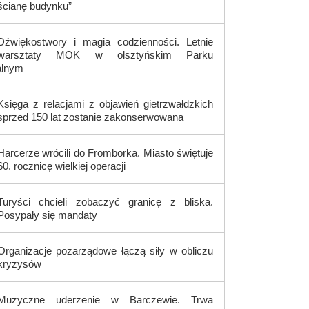
ścianę budynku”
Dźwiękostwory i magia codzienności. Letnie
warsztaty MOK w olsztyńskim Parku
alnym
Księga z relacjami z objawień gietrzwałdzkich
sprzed 150 lat zostanie zakonserwowana
Harcerze wrócili do Fromborka. Miasto świętuje
60. rocznicę wielkiej operacji
Turyści chcieli zobaczyć granicę z bliska.
Posypały się mandaty
Organizacje pozarządowe łączą siły w obliczu
kryzysów
Muzyczne uderzenie w Barczewie. Trwa