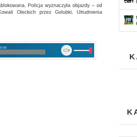
ablokowana. Policja wyznaczyła objazdy – od
wali Oleckich przez Golubki. Utrudnienia
00:00
K
K