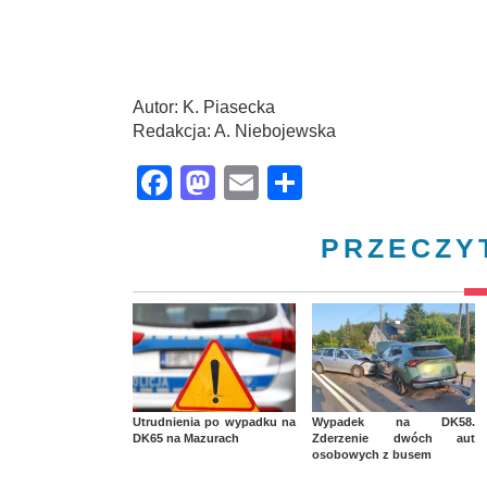
Autor: K. Piasecka
Redakcja: A. Niebojewska
Facebook
Mastodon
Email
Share
PRZECZY
Utrudnienia po wypadku na
Wypadek na DK58.
DK65 na Mazurach
Zderzenie dwóch aut
osobowych z busem