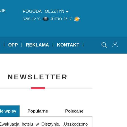
NIE
POGODA
OLSZTYN
DZIŚ:
12 °C
JUTRO:
25 °C
Y
OPP
REKLAMA
KONTAKT
NEWSLETTER
ie wpisy
Popularne
Polecane
Ewakuacja hotelu w Olsztynie. „Uszkodzono