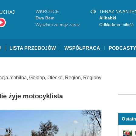
WKRÓTCE
TERAZ NA ANTE
UCHAJ
Ewa Bem
Alibabki
Wyszłam za mąż zaraz
Odkładana miłość
wracam
U
LISTA PRZEBOJÓW
WSPÓŁPRACA
PODCAST
acja mobilna
,
Gołdap
,
Olecko
,
Region
,
Regiony
ie żyje motocyklista
Ostatn