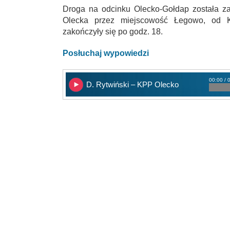
Droga na odcinku Olecko-Gołdap została z
Olecka przez miejscowość Łegowo, od Ko
zakończyły się po godz. 18.
Posłuchaj wypowiedzi
00:00 / 
D. Rytwiński – KPP Olecko