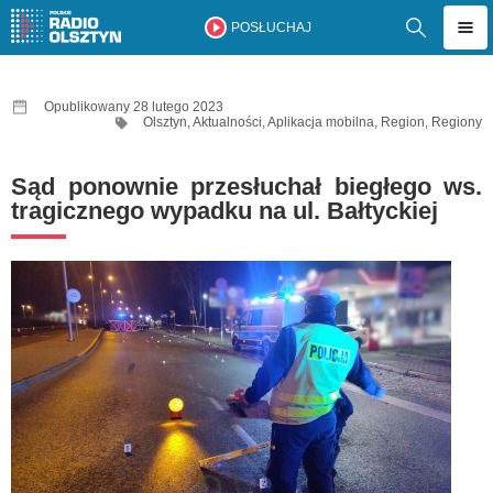
POSŁUCHAJ
Opublikowany 28 lutego 2023
Olsztyn
,
Aktualności
,
Aplikacja mobilna
,
Region
,
Regiony
Sąd ponownie przesłuchał biegłego ws.
tragicznego wypadku na ul. Bałtyckiej