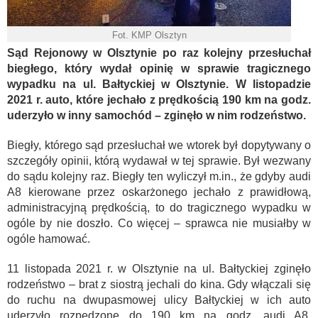
Fot. KMP Olsztyn
Sąd Rejonowy w Olsztynie po raz kolejny przesłuchał
biegłego, który wydał opinię w sprawie tragicznego
wypadku na ul. Bałtyckiej w Olsztynie. W listopadzie
2021 r. auto, które jechało z prędkością 190 km na godz.
uderzyło w inny samochód – zginęło w nim rodzeństwo.
Biegły, którego sąd przesłuchał we wtorek był dopytywany o
szczegóły opinii, którą wydawał w tej sprawie. Był wezwany
do sądu kolejny raz. Biegły ten wyliczył m.in., że gdyby audi
A8 kierowane przez oskarżonego jechało z prawidłową,
administracyjną prędkością, to do tragicznego wypadku w
ogóle by nie doszło. Co więcej – sprawca nie musiałby w
ogóle hamować.
11 listopada 2021 r. w Olsztynie na ul. Bałtyckiej zginęło
rodzeństwo – brat z siostrą jechali do kina. Gdy włączali się
do ruchu na dwupasmowej ulicy Bałtyckiej w ich auto
uderzyło rozpędzone do 190 km na godz. audi A8.