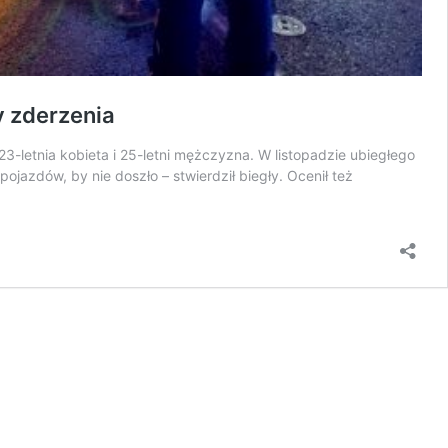
y zderzenia
3-letnia kobieta i 25-letni mężczyzna. W listopadzie ubiegłego
azdów, by nie doszło – stwierdził biegły. Ocenił też