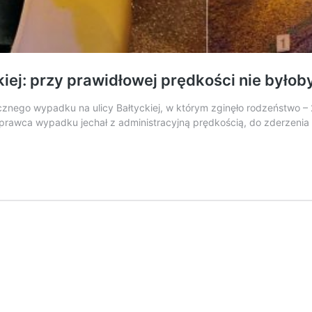
iej: przy prawidłowej prędkości nie byłob
znego wypadku na ulicy Bałtyckiej, w którym zginęło rodzeństwo – 2
awca wypadku jechał z administracyjną prędkością, do zderzenia poj