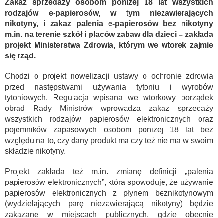
Zakaz sprzedaży osobom poniżej 18 lat wszystkich
rodzajów e-papierosów, w tym niezawierających
nikotyny, i zakaz palenia e-papierosów bez nikotyny
m.in. na terenie szkół i placów zabaw dla dzieci – zakłada
projekt Ministerstwa Zdrowia, którym we wtorek zajmie
się rząd.
Chodzi o projekt nowelizacji ustawy o ochronie zdrowia
przed następstwami używania tytoniu i wyrobów
tytoniowych. Regulacja wpisana we wtorkowy porządek
obrad Rady Ministrów wprowadza zakaz sprzedaży
wszystkich rodzajów papierosów elektronicznych oraz
pojemników zapasowych osobom poniżej 18 lat bez
względu na to, czy dany produkt ma czy też nie ma w swoim
składzie nikotyny.
Projekt zakłada też m.in. zmianę definicji „palenia
papierosów elektronicznych”, która spowoduje, że używanie
papierosów elektronicznych z płynem beznikotynowym
(wydzielających parę niezawierającą nikotyny) będzie
zakazane w miejscach publicznych, gdzie obecnie