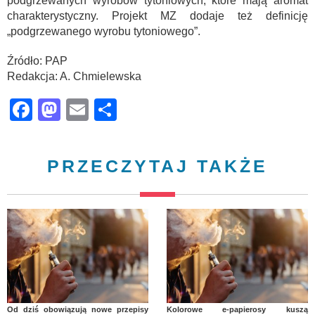
podgrzewanych wyrobów tytoniowych, które mają aromat
charakterystyczny. Projekt MZ dodaje też definicję
„podgrzewanego wyrobu tytoniowego”.
Źródło: PAP
Redakcja: A. Chmielewska
Facebook
Mastodon
Email
Share
PRZECZYTAJ TAKŻE
Od dziś obowiązują nowe przepisy
Kolorowe e-papierosy kuszą