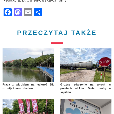
Redakcja: B. Świerkowska-Chromy
Facebook
Mastodon
Email
Share
PRZECZYTAJ TAKŻE
Praca z widokiem na jezioro? Ełk
Groźne zdarzenie na torach w
rozwija ideę workation
powiecie ełckim. Dwie osoby w
szpitalu