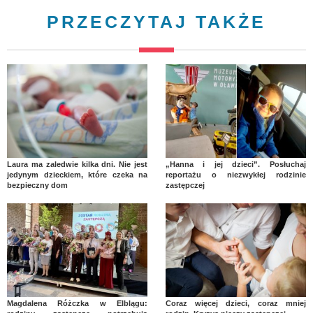
PRZECZYTAJ TAKŻE
Laura ma zaledwie kilka dni. Nie jest
„Hanna i jej dzieci”. Posłuchaj
jedynym dzieckiem, które czeka na
reportażu o niezwykłej rodzinie
bezpieczny dom
zastępczej
Magdalena Różczka w Elblągu:
Coraz więcej dzieci, coraz mniej