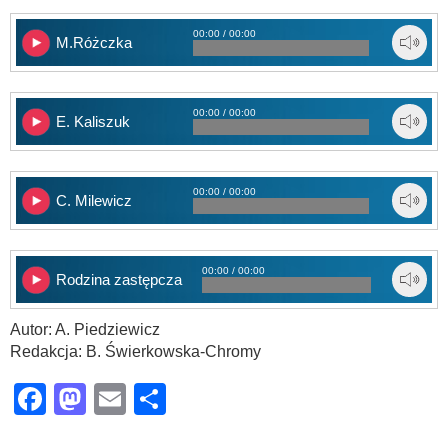
00:00 / 00:00
M.Różczka
00:00 / 00:00
E. Kaliszuk
00:00 / 00:00
C. Milewicz
00:00 / 00:00
Rodzina zastępcza
Autor: A. Piedziewicz
Redakcja: B. Świerkowska-Chromy
Facebook
Mastodon
Email
Share