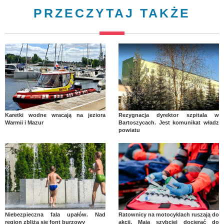
PRZECZYTAJ TAKŻE
Karetki wodne wracają na jeziora
Rezygnacja dyrektor szpitala w
Warmii i Mazur
Bartoszycach. Jest komunikat władz
powiatu
Niebezpieczna fala upałów. Nad
Ratownicy na motocyklach ruszają do
region zbliża się font burzowy
akcji. Mają szybciej docierać do